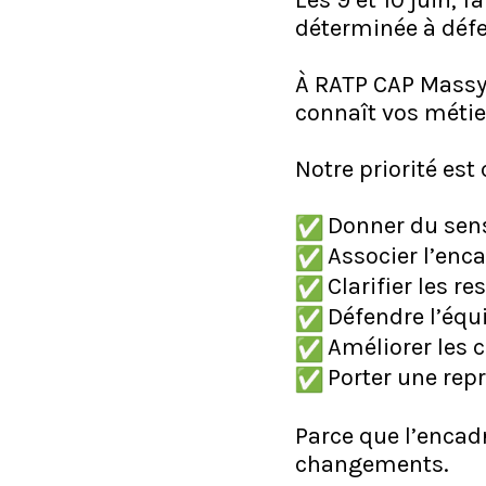
Les 9 et 10 juin, 
déterminée à déf
À RATP CAP Massy-
connaît vos métier
Notre priorité est
Donner du sen
Associer l’enc
Clarifier les r
Défendre l’équ
Améliorer les
Porter une repr
Parce que l’encad
changements.