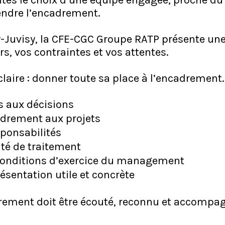
faites le choix d’une équipe engagée, proche du 
endre l’encadrement.
Juvisy, la CFE-CGC Groupe RATP présente une
s, vos contraintes et vos attentes.
 claire : donner toute sa place à l’encadrement.
s aux décisions
adrement aux projets
esponsabilités
ité de traitement
 conditions d’exercice du management
ésentation utile et concrète
rement doit être écouté, reconnu et accompa