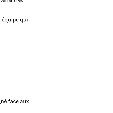
terrain et
 équipe qui
gné face aux