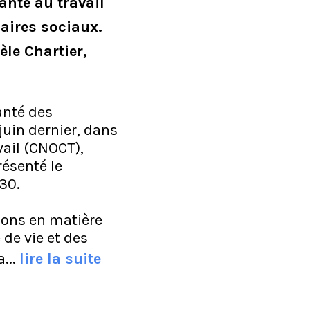
anté au travail
aires sociaux.
le Chartier,
anté des
juin dernier, dans
vail (CNOCT),
résenté le
30.
ions en matière
de vie et des
...
lire la suite