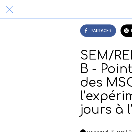
PARTAGER
SEM/RER
B - Point
des MSO
l’expéri
jours à 