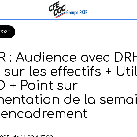
POST
 : Audience avec DR
 sur les effectifs + Uti
 + Point sur
mentation de la sema
l’encadrement