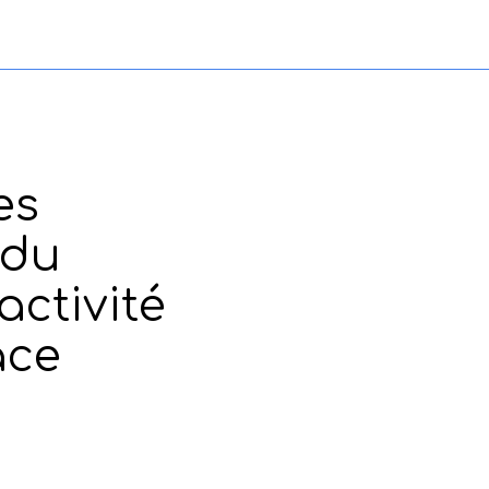
es
 du
activité
ace