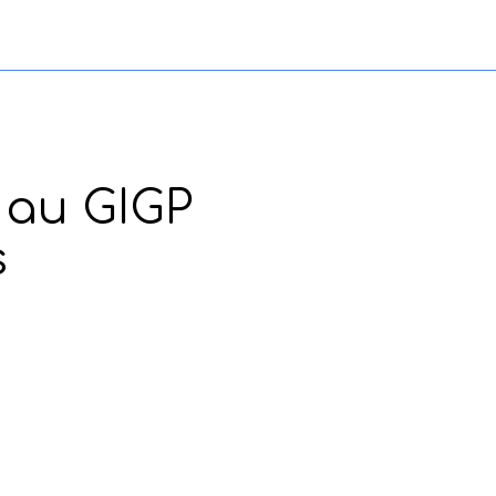
e au GIGP
s