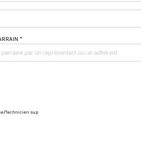
ARRAIN *
se/Technicien sup