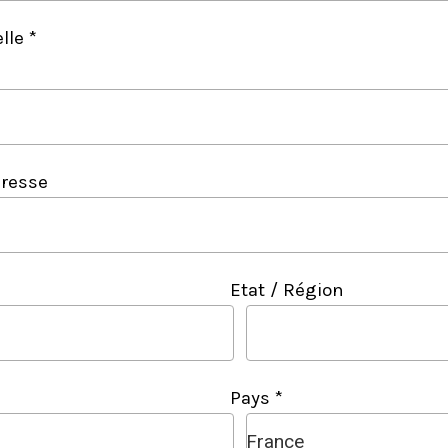
lle *
resse
Etat / Région
Pays *
France