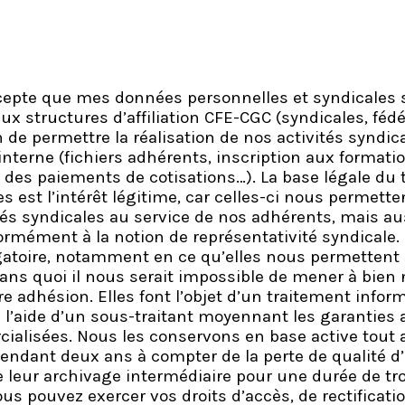
ccepte que mes données personnelles et syndicales 
structures d’affiliation CFE-CGC (syndicales, fédé
n de permettre la réalisation de nos activités syndic
interne (fichiers adhérents, inscription aux formati
des paiements de cotisations…). La base légale du 
s est l’intérêt légitime, car celles-ci nous permett
és syndicales au service de nos adhérents, mais au
ormément à la notion de représentativité syndicale. 
gatoire, notamment en ce qu’elles nous permettent 
ans quoi il nous serait impossible de mener à bien n
e adhésion. Elles font l’objet d’un traitement inform
l’aide d’un sous-traitant moyennant les garanties a
ialisées. Nous les conservons en base active tout 
pendant deux ans à compter de la perte de qualité d
e leur archivage intermédiaire pour une durée de tro
ous pouvez exercer vos droits d’accès, de rectificatio