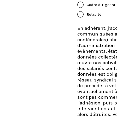
Cadre dirigeant
Retraité
En adhérant, j’a
communiquées aux 
confédérales) afi
d’administration 
évènements, état 
données collectée
œuvre nos activit
des salariés conf
données est obli
réseau syndical s
de procéder à votr
éventuellement à 
sont pas commerc
l’adhésion, puis 
Intervient ensuit
alors détruites. V