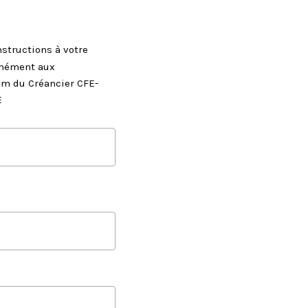
nstructions à votre
rmément aux
om du Créancier CFE-
E