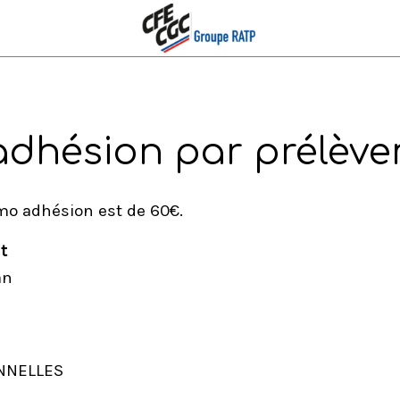
adhésion par prélèv
mo adhésion est de 60€.
nt
an
NNELLES