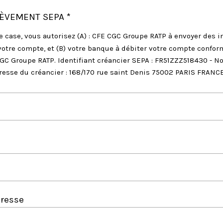
ÈVEMENT SEPA *
 case, vous autorisez (A) : CFE CGC Groupe RATP à envoyer des i
votre compte, et (B) votre banque à débiter votre compte confo
GC Groupe RATP. Identifiant créancier SEPA : FR51ZZZ518430 - N
resse du créancier : 168/170 rue saint Denis 75002 PARIS FRANC
resse