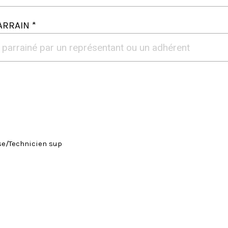
ARRAIN *
se/Technicien sup