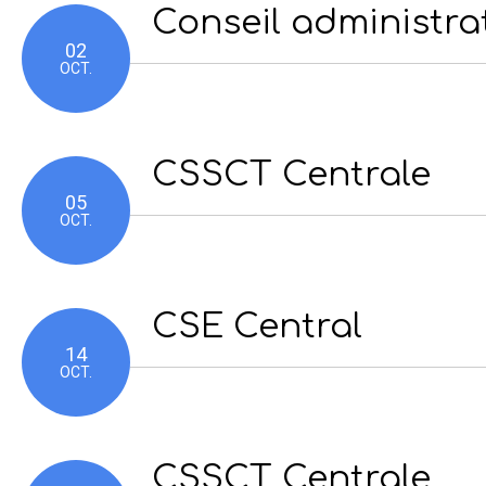
Conseil administra
02
OCT.
CSSCT Centrale
05
OCT.
CSE Central
14
OCT.
CSSCT Centrale