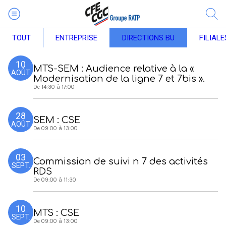
TOUT
ENTREPRISE
DIRECTIONS BU
FILIALE
10
MTS-SEM : Audience relative à la «
AOÛT
Modernisation de la ligne 7 et 7bis ».
De 14:30 à 17:00
28
SEM : CSE
AOÛT
De 09:00 à 13:00
03
Commission de suivi n 7 des activités
SEPT.
RDS
De 09:00 à 11:30
10
MTS : CSE
SEPT.
De 09:00 à 13:00